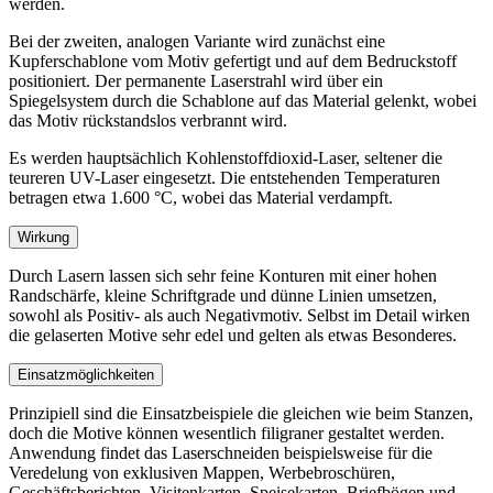
werden.
Bei der zweiten, analogen Variante wird zunächst eine
Kupferschablone vom Motiv gefertigt und auf dem Bedruckstoff
positioniert. Der permanente Laserstrahl wird über ein
Spiegelsystem durch die Schablone auf das Material gelenkt, wobei
das Motiv rückstandslos verbrannt wird.
Es werden hauptsächlich Kohlenstoffdioxid-Laser, seltener die
teureren UV-Laser eingesetzt. Die entstehenden Temperaturen
betragen etwa 1.600 °C, wobei das Material verdampft.
Wirkung
Durch Lasern lassen sich sehr feine Konturen mit einer hohen
Randschärfe, kleine Schriftgrade und dünne Linien umsetzen,
sowohl als Positiv- als auch Negativmotiv. Selbst im Detail wirken
die gelaserten Motive sehr edel und gelten als etwas Besonderes.
Einsatzmöglichkeiten
Prinzipiell sind die Einsatzbeispiele die gleichen wie beim Stanzen,
doch die Motive können wesentlich filigraner gestaltet werden.
Anwendung findet das Laserschneiden beispielsweise für die
Veredelung von exklusiven Mappen, Werbebroschüren,
Geschäftsberichten, Visitenkarten, Speisekarten, Briefbögen und