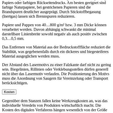
Papiers oder farbigen Rückseitendrucks. Am besten geeignet sind
farbige Naturpapiere, bei gestrichenen Papieren sind die
Brandspuren deutlicher ausgeprägt. Durch Stickstoffbegasung
(Inertgas) lassen sich Brennspuren reduzieren.
Papiere und Pappen von 40…800 g/m² bzw. 3 mm Dicke können
verarbeitet werden. Davon abhängig schwankt die minimal
darstellbare Linienbreite sowohl negativ als auch positiv zwischen
0,3…0,5 mm.
Das Entfernen von Material aus der Bedruckstofffläche reduziert die
Stabilität, was gegebenenfalls durch ein dickeres und biegesteiferes
Material ausgeglichen werden muss.
Der Abstand des Lasermotivs zu einer Falzkante darf nicht zu gering
sein. Biegelinien, Rillinien oder Verklebungsstellen dürfen generell
nicht über das Lasermotiv verlaufen. Die Positionierung des Motivs
muss die Anordnung von Saugern für Vereinzelung oder Transport
berücksichtigen.
Kosten
Gegenüber dem Stanzen fallen keine Werkzeugkosten an, was das
individuelle Veredeln von Produkten wirtschaftlich macht. Die
Kosten des digitalen Verfahrens hängen wesentlich von der Größe