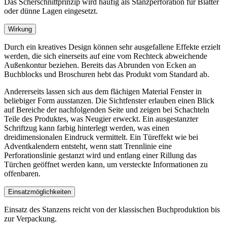
Das Scherschnittprinzip wird häufig als Stanzperforation für Blätter
oder dünne Lagen eingesetzt.
Wirkung
Durch ein kreatives Design können sehr ausgefallene Effekte erzielt
werden, die sich einerseits auf eine vom Rechteck abweichende
Außenkontur beziehen. Bereits das Abrunden von Ecken an
Buchblocks und Broschuren hebt das Produkt vom Standard ab.
Andererseits lassen sich aus dem flächigen Material Fenster in
beliebiger Form ausstanzen. Die Sichtfenster erlauben einen Blick
auf Bereiche der nachfolgenden Seite und zeigen bei Schachteln
Teile des Produktes, was Neugier erweckt. Ein ausgestanzter
Schriftzug kann farbig hinterlegt werden, was einen
dreidimensionalen Eindruck vermittelt. Ein Türeffekt wie bei
Adventkalendern entsteht, wenn statt Trennlinie eine
Perforationslinie gestanzt wird und entlang einer Rillung das
Türchen geöffnet werden kann, um versteckte Informationen zu
offenbaren.
Einsatzmöglichkeiten
Einsatz des Stanzens reicht von der klassischen Buchproduktion bis
zur Verpackung.