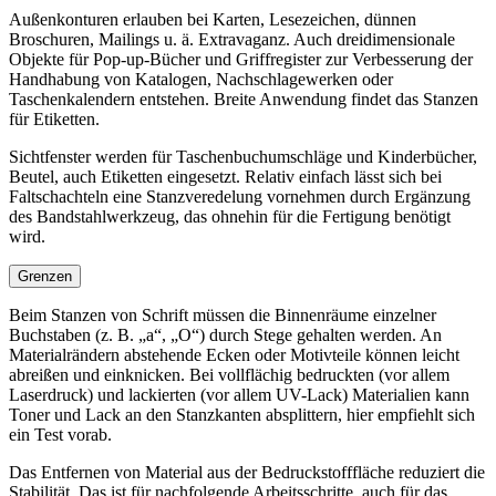
Außenkonturen erlauben bei Karten, Lesezeichen, dünnen
Broschuren, Mailings u. ä. Extravaganz. Auch dreidimensionale
Objekte für Pop-up-Bücher und Griffregister zur Verbesserung der
Handhabung von Katalogen, Nachschlagewerken oder
Taschenkalendern entstehen. Breite Anwendung findet das Stanzen
für Etiketten.
Sichtfenster werden für Taschenbuchumschläge und Kinderbücher,
Beutel, auch Etiketten eingesetzt. Relativ einfach lässt sich bei
Faltschachteln eine Stanzveredelung vornehmen durch Ergänzung
des Bandstahlwerkzeug, das ohnehin für die Fertigung benötigt
wird.
Grenzen
Beim Stanzen von Schrift müssen die Binnenräume einzelner
Buchstaben (z. B. „a“, „O“) durch Stege gehalten werden. An
Materialrändern abstehende Ecken oder Motivteile können leicht
abreißen und einknicken. Bei vollflächig bedruckten (vor allem
Laserdruck) und lackierten (vor allem UV-Lack) Materialien kann
Toner und Lack an den Stanzkanten absplittern, hier empfiehlt sich
ein Test vorab.
Das Entfernen von Material aus der Bedruckstofffläche reduziert die
Stabilität. Das ist für nachfolgende Arbeitsschritte, auch für das