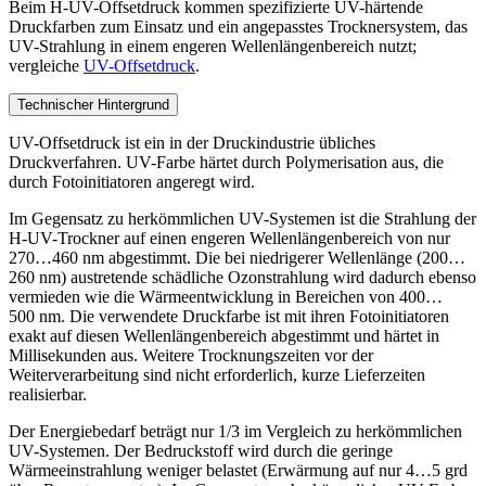
Beim H-UV-Offsetdruck kommen spezifizierte UV-härtende
Druckfarben zum Einsatz und ein angepasstes Trocknersystem, das
UV-Strahlung in einem engeren Wellenlängenbereich nutzt;
vergleiche
UV-Offsetdruck
.
Technischer Hintergrund
UV-Offsetdruck ist ein in der Druckindustrie übliches
Druckverfahren. UV-Farbe härtet durch Polymerisation aus, die
durch Fotoinitiatoren angeregt wird.
Im Gegensatz zu herkömmlichen UV-Systemen ist die Strahlung der
H-UV-Trockner auf einen engeren Wellenlängenbereich von nur
270…460 nm abgestimmt. Die bei niedrigerer Wellenlänge (200…
260 nm) austretende schädliche Ozonstrahlung wird dadurch ebenso
vermieden wie die Wärmeentwicklung in Bereichen von 400…
500 nm. Die verwendete Druckfarbe ist mit ihren Fotoinitiatoren
exakt auf diesen Wellenlängenbereich abgestimmt und härtet in
Millisekunden aus. Weitere Trocknungszeiten vor der
Weiterverarbeitung sind nicht erforderlich, kurze Lieferzeiten
realisierbar.
Der Energiebedarf beträgt nur 1/3 im Vergleich zu herkömmlichen
UV-Systemen. Der Bedruckstoff wird durch die geringe
Wärmeeinstrahlung weniger belastet (Erwärmung auf nur 4…5 grd