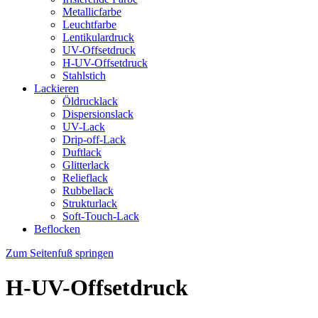
Metallicfarbe
Leuchtfarbe
Lentikulardruck
UV-Offsetdruck
H-UV-Offsetdruck
Stahlstich
Lackieren
Öldrucklack
Dispersionslack
UV-Lack
Drip-off-Lack
Duftlack
Glitterlack
Relieflack
Rubbellack
Strukturlack
Soft-Touch-Lack
Beflocken
Zum Seitenfuß springen
H-UV-Offsetdruck