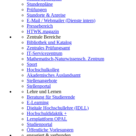
Stundenpläne
Prüfungen
Standorte & Anreise
E-Mail / Webmailer (Dienste intern)
Pressebereich
HTWK.magazin
Zentrale Bereiche
Bibliothek und Katalog
Zentrales Prüfungsamt
IT-Servicezentrum
Mathematisch-Naturwissensch. Zentrum
Sport
Hochschulkolleg
Akademisches Auslandsamt
Stellenangebote
Stellenportal
Lehre und Lernen
Beratung für Studierende
E-Learning
Digitale Hochschullehre (IDLL)
Hochschuldidaktik +
Lernplattform OPAL
Studienportal
Öffentliche Vorlesungen
engagiert & verbunden