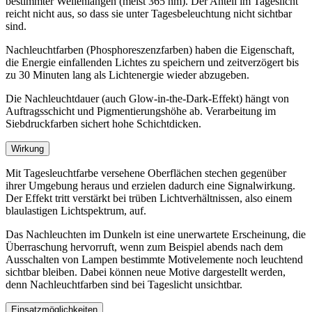
bestimmter Wellenlängen (meist 365 nm). Der Anteil im Tageslicht
reicht nicht aus, so dass sie unter Tagesbeleuchtung nicht sichtbar
sind.
Nachleuchtfarben (Phosphoreszenzfarben) haben die Eigenschaft,
die Energie einfallenden Lichtes zu speichern und zeitverzögert bis
zu 30 Minuten lang als Lichtenergie wieder abzugeben.
Die Nachleuchtdauer (auch Glow-in-the-Dark-Effekt) hängt von
Auftragsschicht und Pigmentierungshöhe ab. Verarbeitung im
Siebdruckfarben sichert hohe Schichtdicken.
Wirkung
Mit Tagesleuchtfarbe versehene Oberflächen stechen gegenüber
ihrer Umgebung heraus und erzielen dadurch eine Signalwirkung.
Der Effekt tritt verstärkt bei trüben Lichtverhältnissen, also einem
blaulastigen Lichtspektrum, auf.
Das Nachleuchten im Dunkeln ist eine unerwartete Erscheinung, die
Überraschung hervorruft, wenn zum Beispiel abends nach dem
Ausschalten von Lampen bestimmte Motivelemente noch leuchtend
sichtbar bleiben. Dabei können neue Motive dargestellt werden,
denn Nachleuchtfarben sind bei Tageslicht unsichtbar.
Einsatzmöglichkeiten