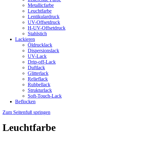
Metallicfarbe
Leuchtfarbe
Lentikulardruck
UV-Offsetdruck
H-UV-Offsetdruck
Stahlstich
Lackieren
Öldrucklack
Dispersionslack
UV-Lack
Drip-off-Lack
Duftlack
Glitterlack
Relieflack
Rubbellack
Strukturlack
Soft-Touch-Lack
Beflocken
Zum Seitenfuß springen
Leuchtfarbe