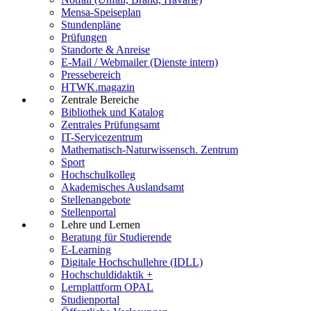
Mensa-Speiseplan
Stundenpläne
Prüfungen
Standorte & Anreise
E-Mail / Webmailer (Dienste intern)
Pressebereich
HTWK.magazin
Zentrale Bereiche
Bibliothek und Katalog
Zentrales Prüfungsamt
IT-Servicezentrum
Mathematisch-Naturwissensch. Zentrum
Sport
Hochschulkolleg
Akademisches Auslandsamt
Stellenangebote
Stellenportal
Lehre und Lernen
Beratung für Studierende
E-Learning
Digitale Hochschullehre (IDLL)
Hochschuldidaktik +
Lernplattform OPAL
Studienportal