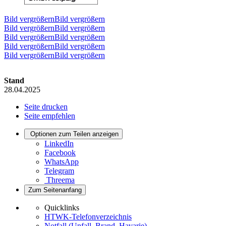
Bild vergrößernBild vergrößern
Bild vergrößernBild vergrößern
Bild vergrößernBild vergrößern
Bild vergrößernBild vergrößern
Bild vergrößernBild vergrößern
Stand
28.04.2025
Seite drucken
Seite empfehlen
Optionen zum Teilen anzeigen
LinkedIn
Facebook
WhatsApp
Telegram
Threema
Zum Seitenanfang
Quicklinks
HTWK-Telefonverzeichnis
Notfall (Unfall, Brand, Havarie)