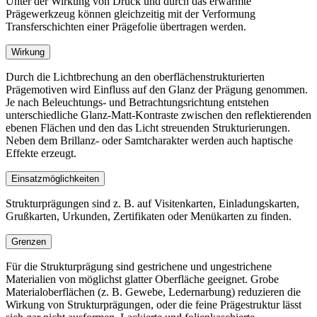
Unter der Wirkung von Druck und durch das erwärmte
Prägewerkzeug können gleichzeitig mit der Verformung
Transferschichten einer Prägefolie übertragen werden.
Wirkung
Durch die Licht­brechung an den ober­flächenstrukturierten
Prägemotiven wird Einfluss auf den Glanz der Prägung ge­nom­men.
Je nach Beleuchtungs- und Betrachtungsrichtung entstehen
unterschiedliche Glanz-Matt-Kontraste zwischen den reflektierenden
ebenen Flächen und den das Licht streuenden Strukturierungen.
Neben dem Brillanz- oder Samtcharakter werden auch haptische
Effekte erzeugt.
Einsatzmöglichkeiten
Strukturprägungen sind z. B. auf Visitenkarten, Einladungs­karten,
Grußkarten, Urkunden, Zertifikaten oder Menükarten zu finden.
Grenzen
Für die Strukturprägung sind gestrichene und ungestrichene
Materialien von möglichst glatter Oberfläche geeignet. Grobe
Materialoberflächen (z. B. Gewebe, Ledernarbung) reduzieren die
Wirkung von Strukturprägungen, oder die feine Prägestruktur lässt