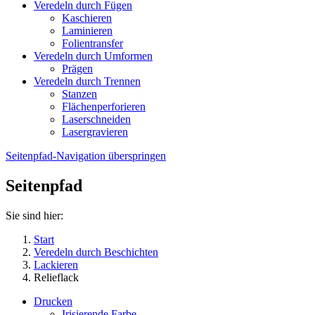
Veredeln durch Fügen
Kaschieren
Laminieren
Folientransfer
Veredeln durch Umformen
Prägen
Veredeln durch Trennen
Stanzen
Flächenperforieren
Laserschneiden
Lasergravieren
Seitenpfad-Navigation überspringen
Seitenpfad
Sie sind hier:
Start
Veredeln durch Beschichten
Lackieren
Relieflack
Drucken
Irisierende Farbe