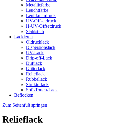
Metallicfarbe
Leuchtfarbe
Lentikulardruck
UV-Offsetdruck
H-UV-Offsetdruck
Stahlstich
Lackieren
Öldrucklack
Dispersionslack
UV-Lack
Drip-off-Lack
Duftlack
Glitterlack
Relieflack
Rubbellack
Strukturlack
Soft-Touch-Lack
Beflocken
Zum Seitenfuß springen
Relieflack