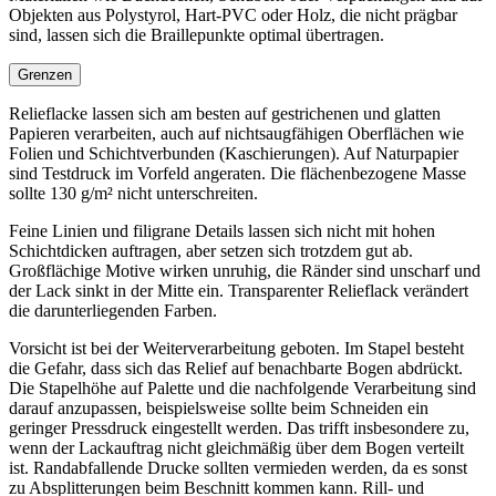
Objekten aus Polystyrol, Hart-PVC oder Holz, die nicht prägbar
sind, lassen sich die Braillepunkte optimal übertragen.
Grenzen
Relieflacke lassen sich am besten auf gestrichenen und glatten
Papieren verarbeiten, auch auf nichtsaugfähigen Oberflächen wie
Folien und Schichtverbunden (Kaschierungen). Auf Naturpapier
sind Testdruck im Vorfeld angeraten. Die flächenbezogene Masse
sollte 130 g/m² nicht unterschreiten.
Feine Linien und filigrane Details lassen sich nicht mit hohen
Schichtdicken auftragen, aber setzen sich trotzdem gut ab.
Großflächige Motive wirken unruhig, die Ränder sind unscharf und
der Lack sinkt in der Mitte ein. Transparenter Relieflack verändert
die darunterliegenden Farben.
Vorsicht ist bei der Weiterverarbeitung geboten. Im Stapel besteht
die Gefahr, dass sich das Relief auf benachbarte Bogen abdrückt.
Die Stapelhöhe auf Palette und die nachfolgende Verarbeitung sind
darauf anzupassen, beispielsweise sollte beim Schneiden ein
geringer Pressdruck eingestellt werden. Das trifft insbesondere zu,
wenn der Lackauftrag nicht gleichmäßig über dem Bogen verteilt
ist. Randabfallende Drucke sollten vermieden werden, da es sonst
zu Absplitterungen beim Beschnitt kommen kann. Rill- und