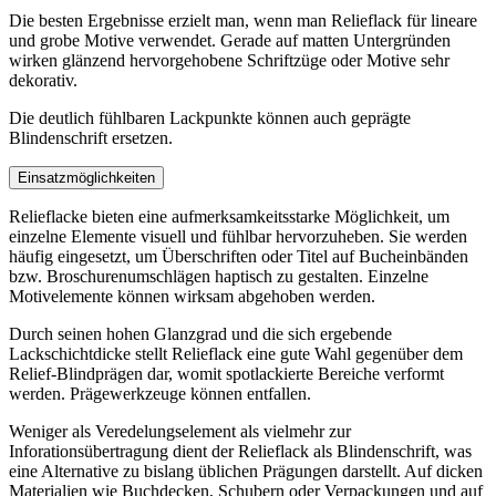
Die besten Ergebnisse erzielt man, wenn man Relieflack für lineare
und grobe Motive verwendet. Gerade auf matten Untergründen
wirken glänzend hervorgehobene Schriftzüge oder Motive sehr
dekorativ.
Die deutlich fühlbaren Lackpunkte können auch geprägte
Blindenschrift ersetzen.
Einsatzmöglichkeiten
Relieflacke bieten eine aufmerksamkeitsstarke Möglichkeit, um
einzelne Elemente visuell und fühlbar hervorzuheben. Sie werden
häufig eingesetzt, um Überschriften oder Titel auf Bucheinbänden
bzw. Broschurenumschlägen haptisch zu gestalten. Einzelne
Motivelemente können wirksam abgehoben werden.
Durch seinen hohen Glanzgrad und die sich ergebende
Lackschichtdicke stellt Relieflack eine gute Wahl gegenüber dem
Relief-Blindprägen dar, womit spotlackierte Bereiche verformt
werden. Prägewerkzeuge können entfallen.
Weniger als Veredelungselement als vielmehr zur
Inforationsübertragung dient der Relieflack als Blindenschrift, was
eine Alternative zu bislang üblichen Prägungen darstellt. Auf dicken
Materialien wie Buchdecken, Schubern oder Verpackungen und auf