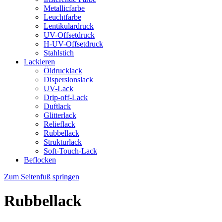
Metallicfarbe
Leuchtfarbe
Lentikulardruck
UV-Offsetdruck
H-UV-Offsetdruck
Stahlstich
Lackieren
Öldrucklack
Dispersionslack
UV-Lack
Drip-off-Lack
Duftlack
Glitterlack
Relieflack
Rubbellack
Strukturlack
Soft-Touch-Lack
Beflocken
Zum Seitenfuß springen
Rubbellack