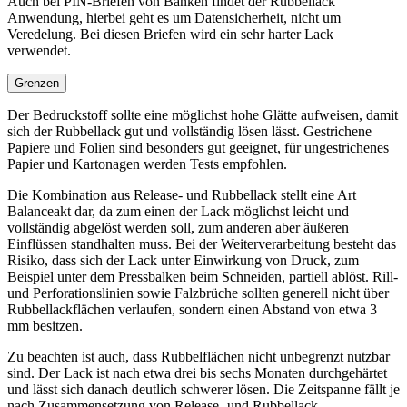
Auch bei PIN-Briefen von Banken findet der Rubbellack
Anwendung, hierbei geht es um Datensicherheit, nicht um
Veredelung. Bei diesen Briefen wird ein sehr harter Lack
verwendet.
Grenzen
Der Bedruckstoff sollte eine möglichst hohe Glätte aufweisen, damit
sich der Rubbellack gut und vollständig lösen lässt. Gestrichene
Papiere und Folien sind besonders gut geeignet, für ungestrichenes
Papier und Kartonagen werden Tests empfohlen.
Die Kombination aus Release- und Rubbellack stellt eine Art
Balanceakt dar, da zum einen der Lack möglichst leicht und
vollständig abgelöst werden soll, zum anderen aber äußeren
Einflüssen standhalten muss. Bei der Weiterverarbeitung besteht das
Risiko, dass sich der Lack unter Einwirkung von Druck, zum
Beispiel unter dem Pressbalken beim Schneiden, partiell ablöst. Rill-
und Perforationslinien sowie Falzbrüche sollten generell nicht über
Rubbellackflächen verlaufen, sondern einen Abstand von etwa 3
mm besitzen.
Zu beachten ist auch, dass Rubbelflächen nicht unbegrenzt nutzbar
sind. Der Lack ist nach etwa drei bis sechs Monaten durchgehärtet
und lässt sich danach deutlich schwerer lösen. Die Zeitspanne fällt je
nach Zusammensetzung von Release- und Rubbellack