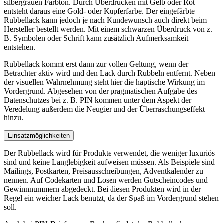
silbergrauen Farbton. Durch Überdrucken mit Gelb oder Rot
entsteht daraus eine Gold- oder Kupferfarbe. Der eingefärbte
Rubbellack kann jedoch je nach Kundewunsch auch direkt beim
Hersteller bestellt werden. Mit einem schwarzen Überdruck von z.
B. Symbolen oder Schrift kann zusätzlich Aufmerksamkeit
entstehen.
Rubbellack kommt erst dann zur vollen Geltung, wenn der
Betrachter aktiv wird und den Lack durch Rubbeln entfernt. Neben
der visuellen Wahrnehmung steht hier die haptische Wirkung im
Vordergrund. Abgesehen von der pragmatischen Aufgabe des
Datenschutzes bei z. B. PIN kommen unter dem Aspekt der
Veredelung außerdem die Neugier und der Überraschungseffekt
hinzu.
Einsatzmöglichkeiten
Der Rubbellack wird für Produkte verwendet, die weniger luxuriös
sind und keine Langlebigkeit aufweisen müssen. Als Beispiele sind
Mailings, Postkarten, Preisausschreibungen, Adventkalender zu
nennen. Auf Codekarten und Losen werden Gutscheincodes und
Gewinnnummern abgedeckt. Bei diesen Produkten wird in der
Regel ein weicher Lack benutzt, da der Spaß im Vordergrund stehen
soll.