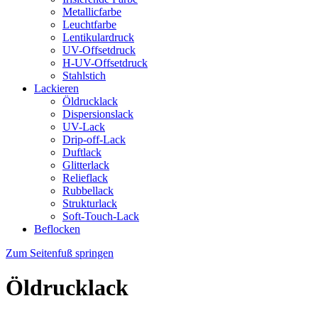
Metallicfarbe
Leuchtfarbe
Lentikulardruck
UV-Offsetdruck
H-UV-Offsetdruck
Stahlstich
Lackieren
Öldrucklack
Dispersionslack
UV-Lack
Drip-off-Lack
Duftlack
Glitterlack
Relieflack
Rubbellack
Strukturlack
Soft-Touch-Lack
Beflocken
Zum Seitenfuß springen
Öldrucklack