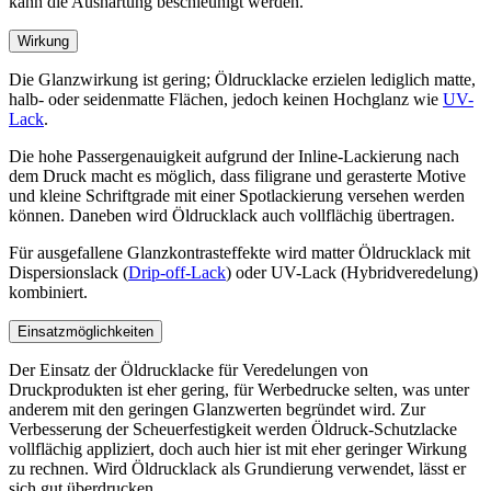
kann die Aushärtung beschleunigt werden.
Wirkung
Die Glanzwirkung ist gering; Öldrucklacke erzielen lediglich matte,
halb- oder seidenmatte Flächen, jedoch keinen Hochglanz wie
UV-
Lack
.
Die hohe Passergenauigkeit aufgrund der Inline-Lackierung nach
dem Druck macht es möglich, dass filigrane und gerasterte Motive
und kleine Schriftgrade mit einer Spotlackierung versehen werden
können. Daneben wird Öldrucklack auch vollflächig übertragen.
Für ausgefallene Glanzkontrasteffekte wird matter Öldrucklack mit
Dispersionslack (
Drip-off-Lack
) oder UV-Lack (Hybridveredelung)
kombiniert.
Einsatzmöglichkeiten
Der Einsatz der Öldrucklacke für Veredelungen von
Druckprodukten ist eher gering, für Werbedrucke selten, was unter
anderem mit den geringen Glanzwerten begründet wird. Zur
Verbesserung der Scheuerfestigkeit werden Öldruck-Schutzlacke
vollflächig appliziert, doch auch hier ist mit eher geringer Wirkung
zu rechnen. Wird Öldrucklack als Grundierung verwendet, lässt er
sich gut überdrucken.