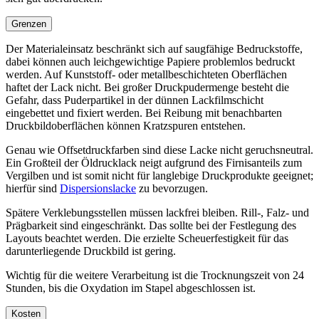
Grenzen
Der Materialeinsatz beschränkt sich auf saugfähige Bedruckstoffe,
dabei können auch leichgewichtige Papiere problemlos bedruckt
werden. Auf Kunststoff- oder metallbeschichteten Oberflächen
haftet der Lack nicht. Bei großer Druckpudermenge besteht die
Gefahr, dass Puderpartikel in der dünnen Lackfilmschicht
eingebettet und fixiert werden. Bei Reibung mit benachbarten
Druckbildoberflächen können Kratzspuren entstehen.
Genau wie Offsetdruckfarben sind diese Lacke nicht geruchsneutral.
Ein Großteil der Öldrucklack neigt aufgrund des Firnisanteils zum
Vergilben und ist somit nicht für langlebige Druckprodukte geeignet;
hierfür sind
Dispersionslacke
zu bevorzugen.
Spätere Verklebungsstellen müssen lackfrei bleiben. Rill-, Falz- und
Prägbarkeit sind eingeschränkt. Das sollte bei der Festlegung des
Layouts beachtet werden. Die erzielte Scheuerfestigkeit für das
darunterliegende Druckbild ist gering.
Wichtig für die weitere Verarbeitung ist die Trocknungszeit von 24
Stunden, bis die Oxydation im Stapel abgeschlossen ist.
Kosten