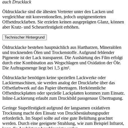
auch Drucklack
Öldrucklacke sind die ältesten Vertreter unter den Lacken und
vergleichbar mit konventionellen, jedoch unpigmentierten
Offsetdruckfarben. Sie erzielen keinen ausgeprägten Glanz, können
aber Kratz- und Scheuerfestigkeit erhöhen.
Technischer Hintergrund
Öldrucklacke bestehen hauptsächlich aus Hartharzen, Mineralölen
und trocknenden Ölen und Trockenstoffe. Aufgrund fehlender
Pigmente ist der Lack transparent. Die Aushärtung des Film erfolgt
durch eine Kombination aus Wegschlagen und Oxidation der Öle.
Die Auftragsmenge liegt bei 1,5 g/m².
Öldrucklacke benötigen keine speziellen Lackwerke oder
Lackiermaschinen, sie werden analog der Druckfarbe über das
Offsetfarbwerk auf das Papier übertragen. Herkömmliche
Offsetdruckplatten oder spezielle Lackplatten kommen zum Einsatz.
Inline-Lackierung erlaubt zum Druckbild passgenaue Übertragung.
Geringe Stapelfestigkeit aufgrund der langsamen oxidativen
Trocknung macht den Einsatz von Druckbestäubungspuder
erforderlich. Im Stapel sollte auf eine gute Belüftung geachtet
werden. Durch eine geeignete Strahlung, wie zum Beispiel Infrarot,